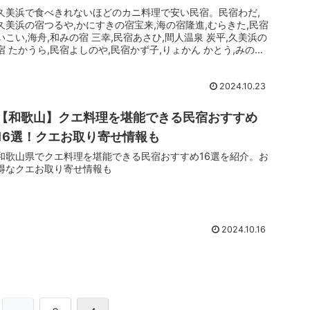
久美浜で食べきれないほどのカニ料理で安い民宿。民宿わだ,
久美浜の宿つるや,かにすきの宿宝来,海の宿隆進,むらきた,民宿
いこい,海舟,和みの宿 三幸,民宿あさひ,間人温泉 炭平,久美浜の
宿 たかうら,民宿よしのや,民宿かず子,りょかん かとう,みのり
旅館
2024.10.23
【和歌山】クエ料理を堪能できる民宿おすすめ
16選！クエお取り寄せ情報も
和歌山県でクエ料理を堪能できる民宿おすすめ16選を紹介。お
得なクエお取り寄せ情報も
2024.10.16