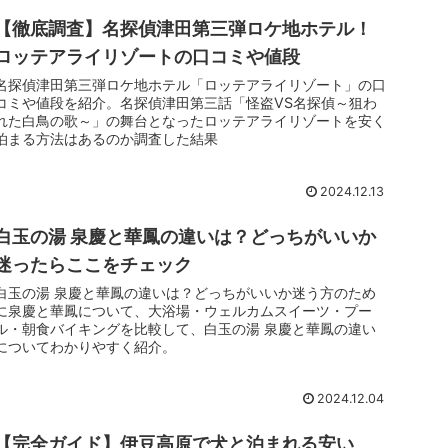
【徹底調査】名探偵津田第三弾ロケ地ホテル！
ロッテアライリゾートの口コミや値段
名探偵津田第三弾ロケ地ホテル「ロッテアライリゾート」の口
コミや値段を紹介。名探偵津田第三話「怪盗VS名探偵～狙わ
れた白鳥の歌～」の舞台となったロッテアライリゾートを安く
泊まる方法はあるのか調査した結果
2024.12.13
白玉の湯 泉慶と華鳳の違いは？どっちがいいか
迷ったらここをチェック
白玉の湯 泉慶と華鳳の違いは？どっちがいいか迷う方のため
に泉慶と華鳳について、大浴場・ウェルカムスイーツ・プー
ル・朝食バイキングを比較して、白玉の湯 泉慶と華鳳の違い
についてわかりやすく紹介。
2024.12.04
【完全ガイド】伊豆高原で犬と泊まれる安い